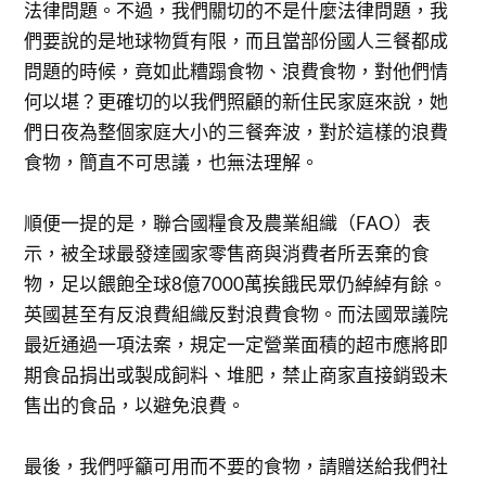
法律問題。不過，我們關切的不是什麼法律問題，我
們要說的是地球物質有限，而且當部份國人三餐都成
問題的時候，竟如此糟蹋食物、浪費食物，對他們情
何以堪？更確切的以我們照顧的新住民家庭來說，她
們日夜為整個家庭大小的三餐奔波，對於這樣的浪費
食物，簡直不可思議，也無法理解。
順便一提的是，聯合國糧食及農業組織（FAO）表
示，被全球最發達國家零售商與消費者所丟棄的食
物，足以餵飽全球8億7000萬挨餓民眾仍綽綽有餘。
英國甚至有反浪費組織反對浪費食物。而法國眾議院
最近通過一項法案，規定一定營業面積的超市應將即
期食品捐出或製成飼料、堆肥，禁止商家直接銷毀未
售出的食品，以避免浪費。
最後，我們呼籲可用而不要的食物，請贈送給我們社