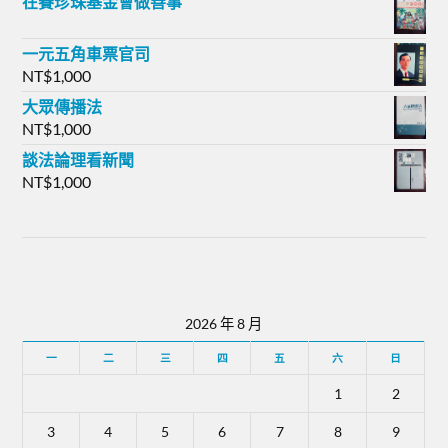
在賽珍珠基金會做善事
一元五角車票官司
NT$
1,000
大眾傳播法
NT$
1,000
談法論理看新聞
NT$
1,000
2026 年 8 月
一
二
三
四
五
六
日
1
2
3
4
5
6
7
8
9