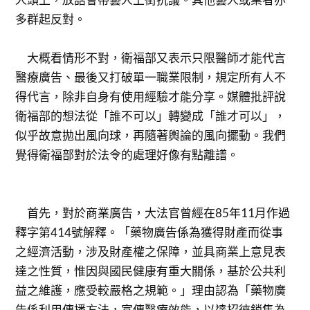
多群起反對。
大概看情形不對，衛福部又表示只限醫師才能代言
醫療廣告、最後又打破單一職業限制，規定所有人不
得代言，除非自身有使用經驗才能分享。媒體批評說
衛福部的想法從「誰不可以」轉變成「誰才可以」，
似乎故意拋出風向球，再隨著輿論的風向擺動。我們
覺得衛福部對於法令的處理好像有點離譜。
首先，對於商業廣告，大法官曾經在85年11月作過
釋字第414號解釋。「藥物廣告係為獲得財產而從事
之經濟活動，涉及財產權之保障，並具商業上意見表
達之性質，惟因與國民健康有重大關係，基於公共利
益之維護，應受較嚴格之規範。」理由認為「藥物廣
告係利用傳播方法，宣傳醫療效能，以達招徠銷售為