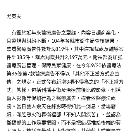
尤英夫
有鑑於近年來醫療廣告之型態、內容日趨商業化，
且違規與糾紛不斷，104年各縣市衛生局查核結果，
監看醫療廣告件數計5,819件，其中違規裁處及輔導案
件計385件，裁處罰鍰共計2,197萬元。衛福部為加強
醫療廣告管理、保障民眾健康，在今年9/30依醫療法
第86條第7款醫療廣告不得以「其他不正當方式為宣
傳」之規定，正式發布新增3項不得為之的「不正當方
式」態樣，包括刊播手術及治療前後比較影像、刊播
藝人影像等促銷行為之醫療廣告，違者依醫療法處
罰。當日藝人余天在錄影時得知此一消息，當場發
飆，滿腔怒火砲轟衛福部「不知人間疾苦」，並認為
衛福部的工作是要把關，而不是把錯都推給後端的藝
人頭上，放話會帶藝人上街抗議。其他藝人或業者亦