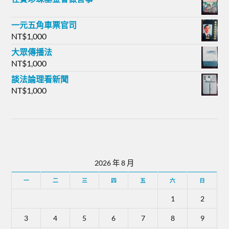
一元五角車票官司
NT$
1,000
大眾傳播法
NT$
1,000
談法論理看新聞
NT$
1,000
2026 年 8 月
一
二
三
四
五
六
日
1
2
3
4
5
6
7
8
9