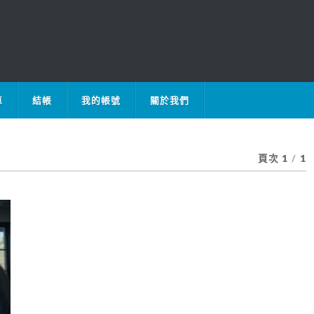
車
結帳
我的帳號
關於我們
頁次 1
/
1