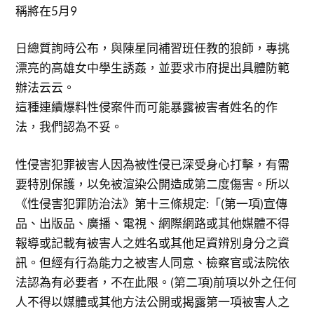
稱將在5月9
日總質詢時公布，與陳星同補習班任教的狼師，專挑
漂亮的高雄女中學生誘姦，並要求市府提出具體防範
辦法云云。
這種連續爆料性侵案件而可能暴露被害者姓名的作
法，我們認為不妥。
性侵害犯罪被害人因為被性侵已深受身心打擊，有需
要特別保護，以免被渲染公開造成第二度傷害。所以
《性侵害犯罪防治法》第十三條規定:「(第一項)宣傳
品、出版品、廣播、電視、網際網路或其他媒體不得
報導或記載有被害人之姓名或其他足資辨別身分之資
訊。但經有行為能力之被害人同意、檢察官或法院依
法認為有必要者，不在此限。(第二項)前項以外之任何
人不得以媒體或其他方法公開或揭露第一項被害人之