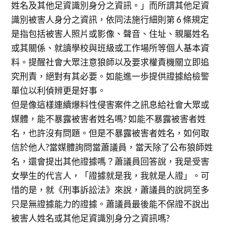
姓名及其他足資識別身分之資訊。」而所謂其他足資
識別被害人身分之資訊，依同法施行細則第 6 條規定
是指包括被害人照片或影像、聲音、住址、親屬姓名
或其關係、就讀學校與班級或工作場所等個人基本資
料。提醒社會大眾注意狼師以及要求權責機關立即追
究刑責，絕對有其必要。如能進一歩提供證據給檢警
單位以利偵辨更是好事。
但是像這樣連續爆料性侵害案件之訊息給社會大眾或
媒體，能不暴露被害者姓名嗎? 如能不暴露被害者姓
名，也許沒有問題。但是不暴露被害者姓名，如何取
信於他人?當媒體詢問當蕭議員，當天除了公布狼師姓
名，還會提出其他證據嗎？蕭議員回答說，我是受害
女學生的代言人，「證據就是我，我就是人證」。可
惜的是，就《刑事訴訟法》來說，蕭議員的說詞至多
只是無證據能力的證據。蕭議員最後能不保證不說出
被害人姓名或其他足資識別身分之資訊嗎?