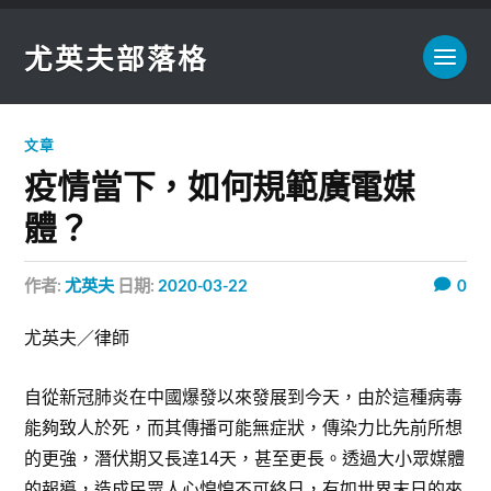
尤英夫部落格
文章
疫情當下，如何規範廣電媒
體？
作者:
尤英夫
日期:
2020-03-22
0
尤英夫／律師
自從新冠肺炎在中國爆發以來發展到今天，由於這種病毒
能夠致人於死，而其傳播可能無症狀，傳染力比先前所想
的更強，潛伏期又長逹14天，甚至更長。透過大小眾媒體
的報導，造成民眾人心惶惶不可終日，有如世界末日的來