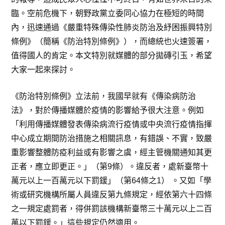
臨。空前危機下，朝野政黨立委同心協力在極短的時間
內，迅速通過《嚴重特殊傳染性肺炎防治及紓困振興特別
條例》（簡稱《防治特別條例》），而總統也火速簽署，
值得國人的肯定。本文特別就媒體的部分拋磚引玉，希望
大家一起來探討。
《防治特別條例》立法前，我國早就有《傳染病防治
法》，對於傳播媒體於疫情的影響給予很大注意。例如
「利用傳播媒體發表傳染病流行疫情或中央流行疫情指揮
中心成立期間防治措施之相關訊息，有錯誤、不實，致嚴
重影響整體防疫利益或有影響之虞，經主管機關通知其更
正者，應立即更正。」（第9條）。違反者，處新臺幣十
萬元以上一百萬元以下罰鍰」（第64條之1） 。又如「學
術或研究機構所屬人員違反第九條規定，經依第六十四條
之一規定處罰者，得併罰該機構新臺幣三十萬元以上二百
萬以下罰鍰。」這些規定仍然適用。