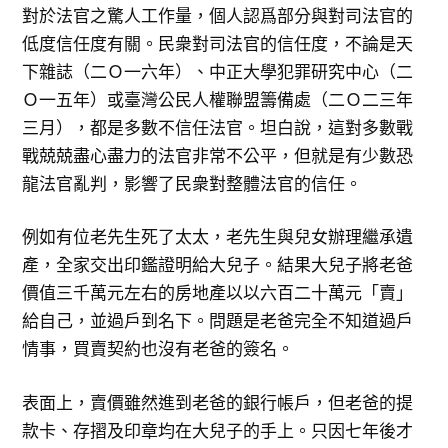
對於法官之驚人工作量，個人認爲部分與對司法官的
低度信任度有關。民衆對司法官的信任度，不論是天
下雜誌（二Ｏ一六年）、中正大學犯罪研究中心（二
Ｏ一五年）或臺灣公民人權聯盟籌備處（二Ｏ二三年
三月），都是多數不信任法官。坦白說，這對多數戰
戰兢兢盡心盡力的法官非常不公平，但就是有少數恐
龍法官亂判，影響了民衆對整體法官的信任。
例如有位老先生死了太太，老先生與兒女辦理繼承遺
產，全家交出印鑑證明給大兒子。結果大兒子將老爸
價值三千萬元左右的房地產以以六百二十萬元「賣」
給自己，並過戶到名下。問題是老爸完全不知道過戶
情事，買賣契約也沒有老爸的簽名。
表面上，賣價雖然進到老爸的銀行帳戶，但老爸的提
款卡、存摺及印章均在大兒子的手上。只因七年後才