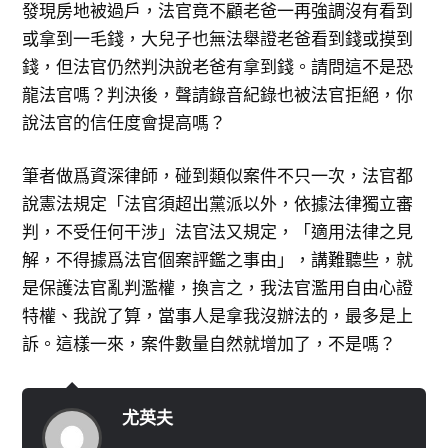
發現房地被過戶，法官竟不顧老爸一再強調沒有看到
或拿到一毛錢，大兒子也無法舉證老爸看到錢或摸到
錢，但法官仍然判決說老爸有拿到錢。請問這不是恐
龍法官嗎？判決後，聲請錄音紀錄也被法官拒絕，你
說法官的信任度會提高嗎？
筆者做爲資深律師，碰到類似案件不只一次，法官都
說憲法規定「法官須超出黨派以外，依據法律獨立審
判，不受任何干涉」法官法又規定，「適用法律之見
解，不得據爲法官個案評鑑之事由」，講難聽些，就
是保護法官亂判濫權，換言之，我法官濫用自由心證
特權、我說了算，當事人是拿我沒辦法的，最多是上
訴。這樣一來，案件數量自然就增加了，不是嗎？
尤英夫