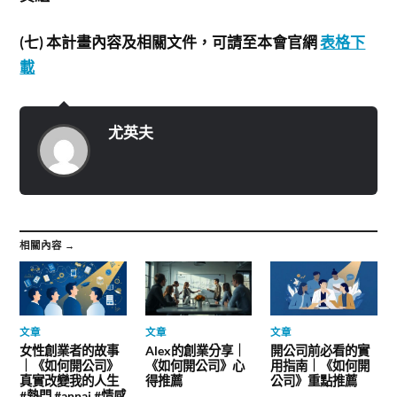
(
七) 本計畫內容及相關文件，可請至本會官網
表格下
載
尤英夫
相關內容 →
文章
文章
文章
女性創業者的故事
Alex的創業分享｜
開公司前必看的實
｜《如何開公司》
《如何開公司》心
用指南｜《如何開
真實改變我的人生
得推薦
公司》重點推薦
#熱門 #annai #情感