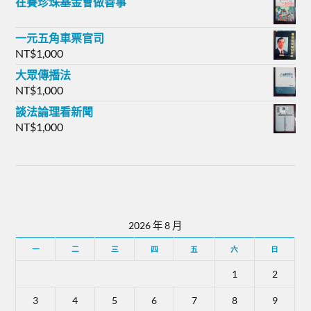
在賽珍珠基金會做善事
一元五角車票官司
NT$
1,000
大眾傳播法
NT$
1,000
談法論理看新聞
NT$
1,000
2026 年 8 月
一
二
三
四
五
六
日
1
2
3
4
5
6
7
8
9